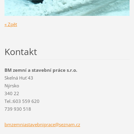
« Zpět
Kontakt
BM zemní a stavební práce s.r.o.
Skelná Huť 43
Nýrsko
340 22
Tel.:603 559 620
739 930 518
bmzemnia
stavebni
prace@se
znam.cz